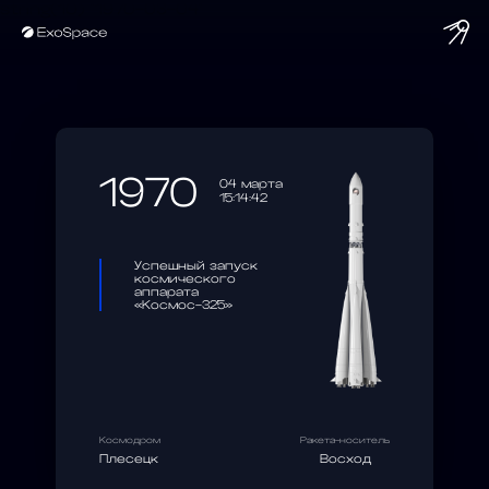
string(10) "1970-03-04"
1970
04 марта
15:14:42
Успешный запуск
космического
аппарата
«Космос-325»
Космодром
Ракета-носитель
Плесецк
Восход