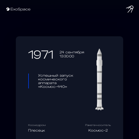
string(10) "1971-09-24"
1971
24 сентября
13:30:00
Успешный запуск
космического
аппарата
«Космос-440»
Космодром
Ракета-носитель
Плесецк
Космос-2