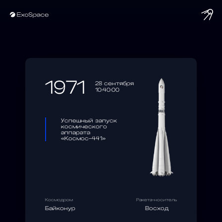
string(10) "1971-09-28"
1971
28 сентября
10:40:00
Успешный запуск
космического
аппарата
«Космос-441»
Космодром
Ракета-носитель
Байконур
Восход