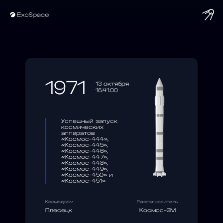
string(10) "1971-10-13"
1971
13 октября
16:41:00
Успешный запуск
космических
аппаратов
«Космос-444»,
«Космос-445»,
«Космос-446»,
«Космос-447»,
«Космос-448»,
«Космос-449»,
«Космос-450» и
«Космос-451»
Космодром
Ракета-носитель
Плесецк
Космос-3М