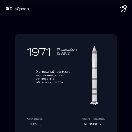
string(10) "1971-12-17"
1971
17 декабря
13:39:58
Успешный запуск
космического
аппарата
«Космос-467»
Космодром
Ракета-носитель
Плесецк
Космос-2