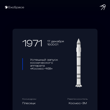
string(10) "1971-12-17"
1971
17 декабря
16:00:01
Успешный запуск
космического
аппарата
«Космос-468»
Космодром
Ракета-носитель
Плесецк
Космос-3М