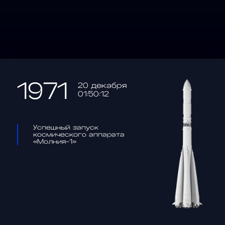
1971
20 декабря
01:50:12
Успешный запуск
космического аппарата
«Молния-1»