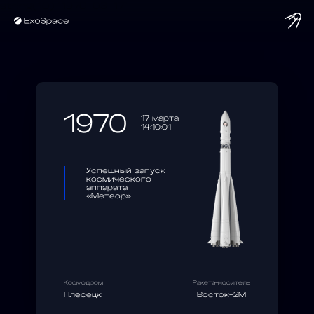
string(10) "1970-03-17"
1970
17 марта
14:10:01
Успешный запуск
космического
аппарата
«Метеор»
Космодром
Ракета-носитель
Плесецк
Восток-2М