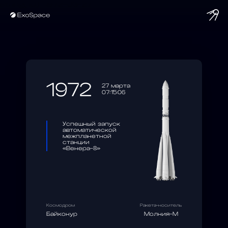
string(10) "1972-03-27"
1972
27 марта
07:15:06
Успешный запуск
автоматической
межпланетной
станции
«Венера-8»
Космодром
Ракета-носитель
Байконур
Молния-М