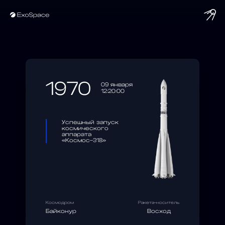
string(10) "1970-01-09"
1970
09 января
12:20:00
Успешный запуск
космического
аппарата
«Космос-318»
Космодром
Ракета-носитель
Байконур
Восход