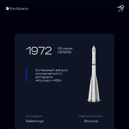
string(10) "1972-06-09"
1972
09 июня
09:59:59
Успешный запуск
космического
аппарата
«Космос-492»
Космодром
Ракета-носитель
Байконур
Восход