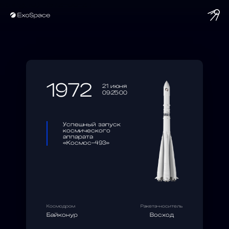
string(10) "1972-06-21"
1972
21 июня
09:25:00
Успешный запуск
космического
аппарата
«Космос-493»
Космодром
Ракета-носитель
Байконур
Восход