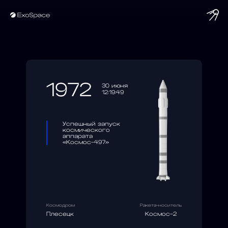
string(10) "1972-06-30"
1972
30 июня
12:19:49
Успешный запуск
космического
аппарата
«Космос-497»
Космодром
Ракета-носитель
Плесецк
Космос-2