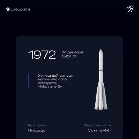
string(10) "1972-12-12"
1972
12 декабря
09:51:01
Успешный запуск
космического
аппарата
«Молния-2»
Космодром
Ракета-носитель
Плесецк
Молния-М