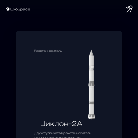
Ракета-носитель
Циклон-2А
Двухступенчатая ракета-носитель