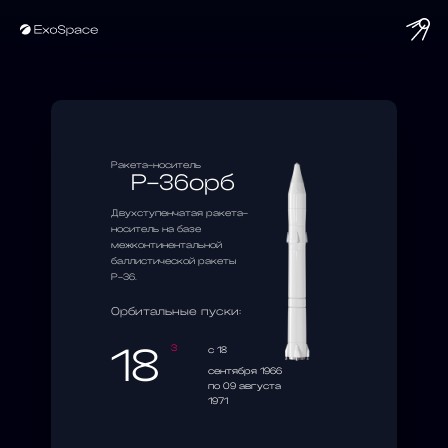
Ракета-носитель
Р-36орб
Двухступенчатая ракета-
носитель на базе
межконтинентальной
баллистической ракеты
Р-36.
Орбитальные пуски:
18
3
c 18
сентября 1966
по 09 августа
1971