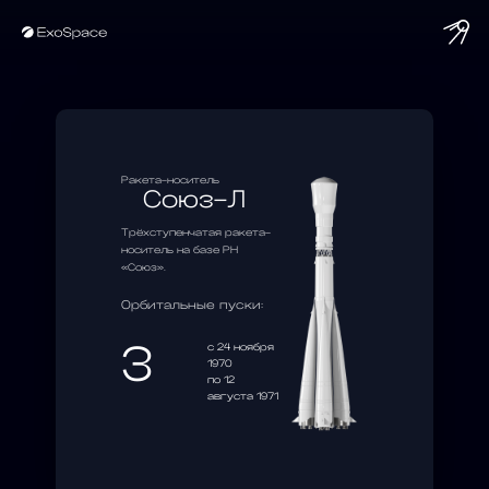
Ракета-носитель
Союз-Л
Трёхступенчатая ракета-
носитель на базе РН
«Союз».
Орбитальные пуски:
3
c 24 ноября
1970
по 12
августа 1971